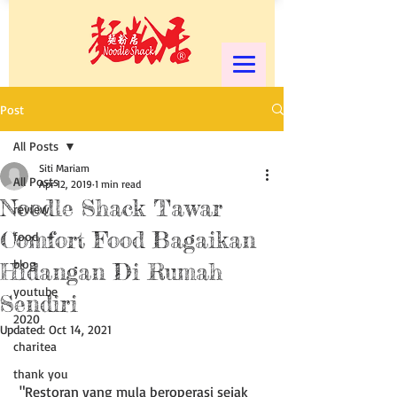
Post
All Posts
Siti Mariam
All Posts
Apr 12, 2019
1 min read
Noodle Shack Tawar
review
Comfort Food Bagaikan
food
blog
Hidangan Di Rumah
youtube
Sendiri
2020
Updated:
Oct 14, 2021
charitea
thank you
 "Restoran yang mula beroperasi sejak 