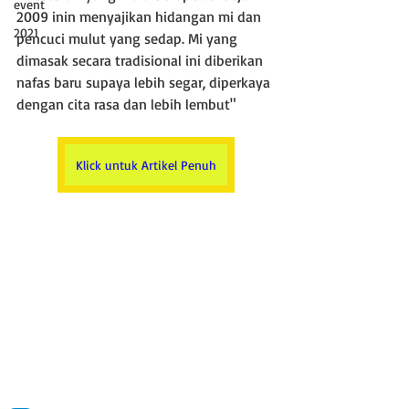
event
2009 inin menyajikan hidangan mi dan 
2021
pencuci mulut yang sedap. Mi yang 
dimasak secara tradisional ini diberikan 
nafas baru supaya lebih segar, diperkaya 
dengan cita rasa dan lebih lembut"
Klick untuk Artikel Penuh